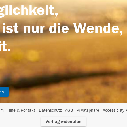
lichkeit,
 ist nur die Wende,
t.
en
I
um
Hilfe & Kontakt
Datenschutz
AGB
Privatsphäre
Accessibility
m
Vertrag widerrufen
A