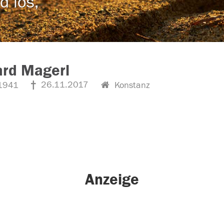
d los,
ard Magerl
26.11.2017
1941
Konstanz
Anzeige