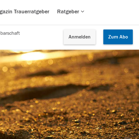
gazin Trauerratgeber
Ratgeber
barschaft
Anmelden
Zum
Abo