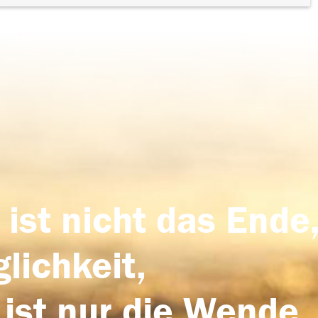
 ist nicht das Ende,
lichkeit,
 ist nur die Wende,