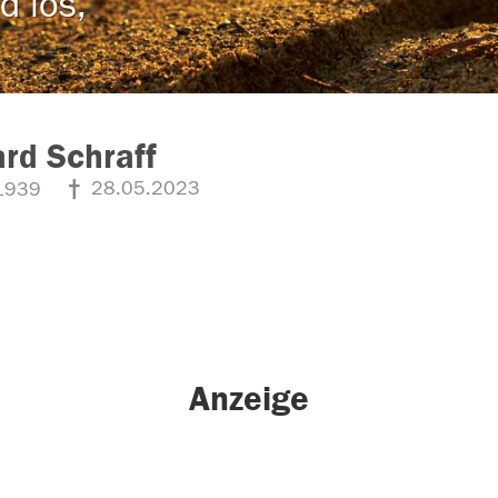
d los,
rd Schraff
28.05.2023
1939
Anzeige