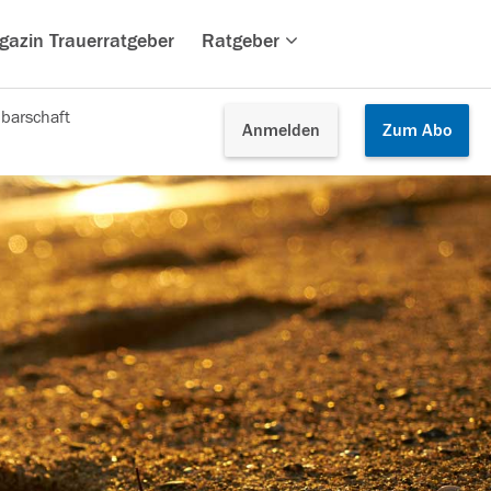
gazin Trauerratgeber
Ratgeber
barschaft
Anmelden
Zum
Abo