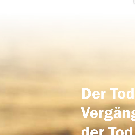
Der Tod
Vergäng
der Tod