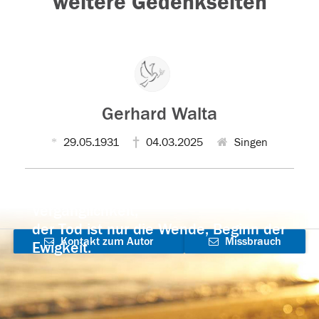
weitere Gedenkseiten
Gerhard Walta
29.05.1931
04.03.2025
Singen
Der Tod ist nicht das Ende, nicht die
Vergänglichkeit,
der Tod ist nur die Wende, Beginn der
Kontakt zum Autor
Missbrauch
Ewigkeit.
aufnehmen
melden