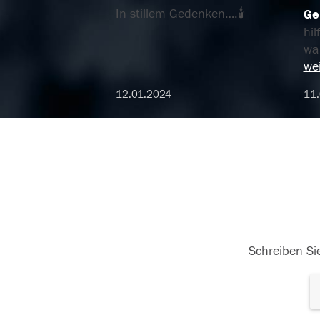
In stillem Gedenken….🕯
Ge
hil
war
wei
12.01.2024
11
Schreiben Sie