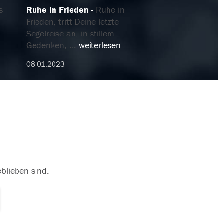
s
Ruhe in Frieden
Ruhe in
n
Frieden, tritt Deine letzte
Segelreise an, in stillem
Gedenken,
...
weiterlesen
08.01.2023
eblieben sind.