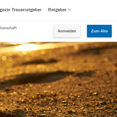
gazin Trauerratgeber
Ratgeber
barschaft
Anmelden
Zum
Abo