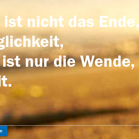
 ist nicht das Ende,
lichkeit,
 ist nur die Wende,
t.
en