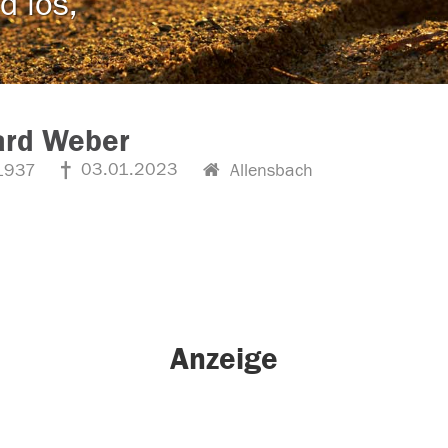
d los,
ard Weber
03.01.2023
1937
Allensbach
Anzeige