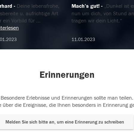
rhard
Deine lebensfrohe,
Mach’s gut!
„Dunkel ist e
fsbereite u. aufrichtige Art
nun um dich, von Stund a
 ein Vorbild für
...
tragen wir dein Licht.“
terlesen
.01.2023
11.01.2023
Erinnerungen
Besondere Erlebnisse und Erinnerungen sollte man teilen.
 über die Ereignisse, die Ihnen besonders in Erinnerung g
Melden Sie sich bitte an, um eine Erinnerung zu schreiben