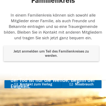
Familienkreis
In einem Familienkreis können sich sowohl alle
Mitglieder einer Familie, als auch Freunde und
Bekannte eintragen und so eine Trauergemeinde
bilden. Bleiben Sie in Kontakt mit anderen Mitgliedern
und tragen Sie sich jetzt ganz bequem ein.
Jetzt anmelden um Teil des Familienkreises zu
werden.
Der Tod ist nicht das Ende, nicht die
Vergänglichkeit,
der Tod ist nur die Wende, Beginn der
Kontakt zum Verlag
Missbrauch
Ewigkeit.
aufnehmen
melden