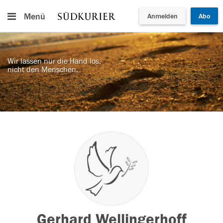
Menü
Anmelden
Abo
Wir lassen nur die Hand los,
nicht den Menschen.
Gerhard Wellingerhoff