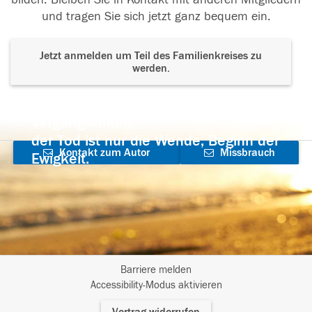
und tragen Sie sich jetzt ganz bequem ein.
Jetzt anmelden um Teil des Familienkreises zu
werden.
Der Tod ist nicht das Ende, nicht die
Vergänglichkeit,
der Tod ist nur die Wende, Beginn der
Kontakt zum Autor
Missbrauch
Ewigkeit.
aufnehmen
melden
Barriere melden
I
Accessibility-Modus aktivieren
m