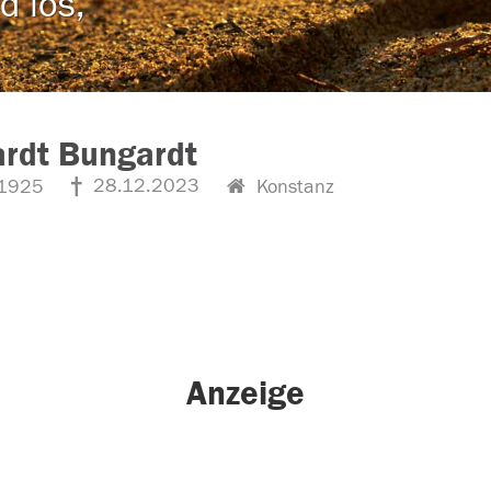
d los,
rdt Bungardt
28.12.2023
1925
Konstanz
Anzeige