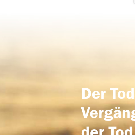
Der Tod
Vergäng
der Tod