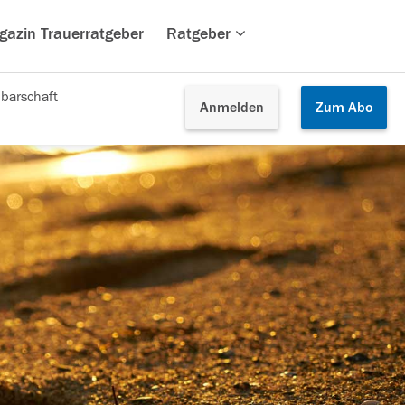
gazin Trauerratgeber
Ratgeber
barschaft
Anmelden
Zum
Abo