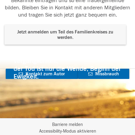
Bekannte eintragen und so eine Trauergemeinde
bilden. Bleiben Sie in Kontakt mit anderen Mitgliedern
und tragen Sie sich jetzt ganz bequem ein.
Jetzt anmelden um Teil des Familienkreises zu
werden.
Der Tod ist nicht das Ende, nicht die
Vergänglichkeit,
der Tod ist nur die Wende, Beginn der
Kontakt zum Autor
Missbrauch
Ewigkeit.
aufnehmen
melden
Barriere melden
I
Accessibility-Modus aktivieren