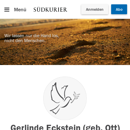
Menü
Anmelden
Abo
Wir lassen nur die Hand los,
nicht den Menschen.
Gerlinde Eckstein (geb. Ott)