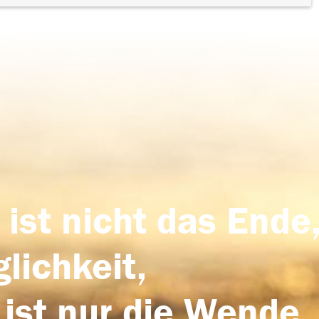
 ist nicht das Ende,
lichkeit,
 ist nur die Wende,