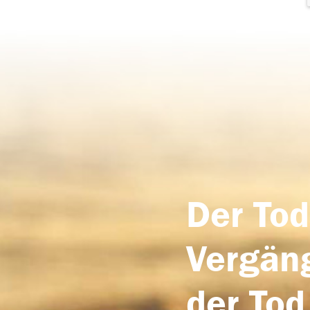
Der Tod
Vergäng
der Tod