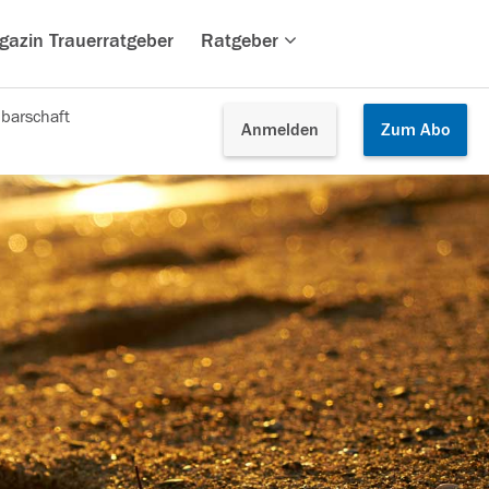
gazin Trauerratgeber
Ratgeber
barschaft
Anmelden
Zum
Abo