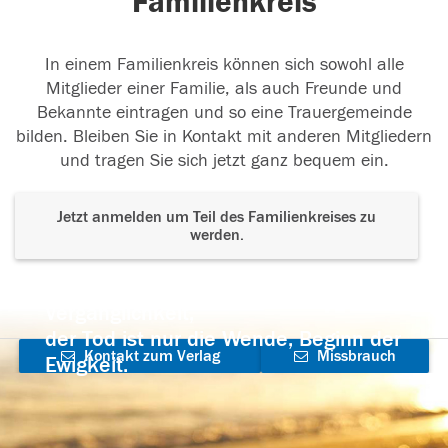
Familienkreis
In einem Familienkreis können sich sowohl alle
Mitglieder einer Familie, als auch Freunde und
Bekannte eintragen und so eine Trauergemeinde
bilden. Bleiben Sie in Kontakt mit anderen Mitgliedern
und tragen Sie sich jetzt ganz bequem ein.
Jetzt anmelden um Teil des Familienkreises zu
werden.
Der Tod ist nicht das Ende, nicht die
Vergänglichkeit,
der Tod ist nur die Wende, Beginn der
Kontakt zum Verlag
Missbrauch
Ewigkeit.
aufnehmen
melden