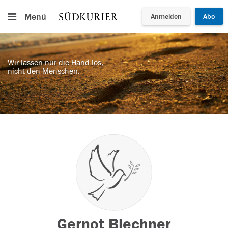
Menü
Anmelden
Abo
Wir lassen nur die Hand los,
nicht den Menschen.
Gernot Blechner