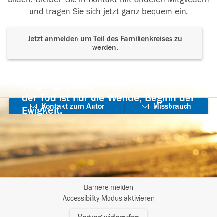
und tragen Sie sich jetzt ganz bequem ein.
Jetzt anmelden um Teil des Familienkreises zu
werden.
Der Tod ist nicht das Ende, nicht die
Vergänglichkeit,
der Tod ist nur die Wende, Beginn der
Kontakt zum Autor
Missbrauch
Ewigkeit.
aufnehmen
melden
Barriere melden
I
Accessibility-Modus aktivieren
m