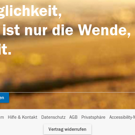
lichkeit,
 ist nur die Wende,
t.
en
I
um
Hilfe & Kontakt
Datenschutz
AGB
Privatsphäre
Accessibility
m
Vertrag widerrufen
A