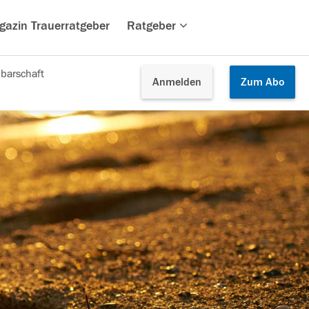
gazin Trauerratgeber
Ratgeber
barschaft
Anmelden
Zum
Abo