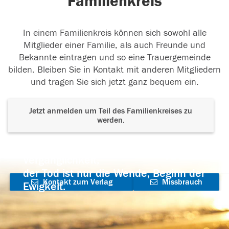
Familienkreis
In einem Familienkreis können sich sowohl alle
Mitglieder einer Familie, als auch Freunde und
Bekannte eintragen und so eine Trauergemeinde
bilden. Bleiben Sie in Kontakt mit anderen Mitgliedern
und tragen Sie sich jetzt ganz bequem ein.
Jetzt anmelden um Teil des Familienkreises zu
werden.
Der Tod ist nicht das Ende, nicht die
Vergänglichkeit,
der Tod ist nur die Wende, Beginn der
Kontakt zum Verlag
Missbrauch
Ewigkeit.
aufnehmen
melden