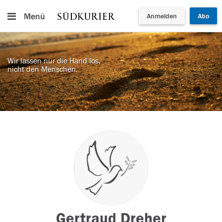
Menü
Anmelden
Abo
Wir lassen nur die Hand los,
nicht den Menschen.
Gertraud Dreher