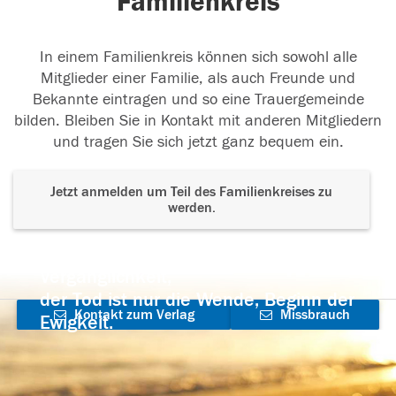
Familienkreis
In einem Familienkreis können sich sowohl alle
Mitglieder einer Familie, als auch Freunde und
Bekannte eintragen und so eine Trauergemeinde
bilden. Bleiben Sie in Kontakt mit anderen Mitgliedern
und tragen Sie sich jetzt ganz bequem ein.
Jetzt anmelden um Teil des Familienkreises zu
werden.
Der Tod ist nicht das Ende, nicht die
Vergänglichkeit,
der Tod ist nur die Wende, Beginn der
Kontakt zum Verlag
Missbrauch
Ewigkeit.
aufnehmen
melden