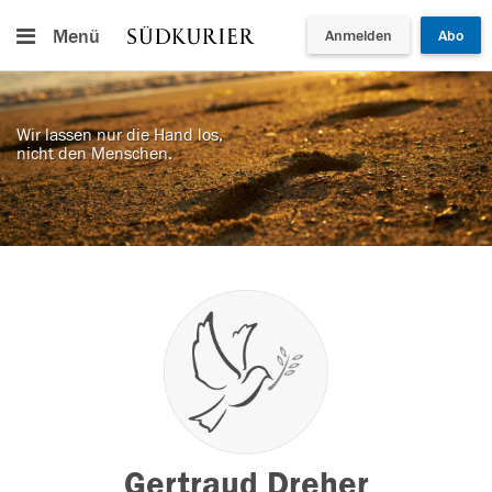
Menü
Anmelden
Abo
Wir lassen nur die Hand los,
nicht den Menschen.
Gertraud Dreher