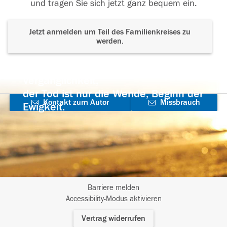
und tragen Sie sich jetzt ganz bequem ein.
Jetzt anmelden um Teil des Familienkreises zu
werden.
Der Tod ist nicht das Ende, nicht die
Vergänglichkeit,
der Tod ist nur die Wende, Beginn der
Kontakt zum Autor
Missbrauch
Ewigkeit.
aufnehmen
melden
Barriere melden
I
Accessibility-Modus aktivieren
m
Vertrag widerrufen