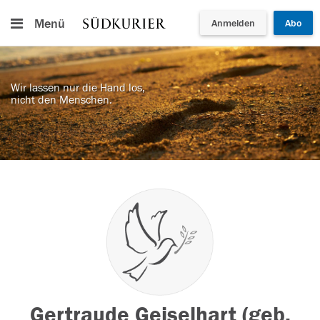
Menü
Anmelden
Abo
Wir lassen nur die Hand los,
nicht den Menschen.
Gertraude Geiselhart (geb.