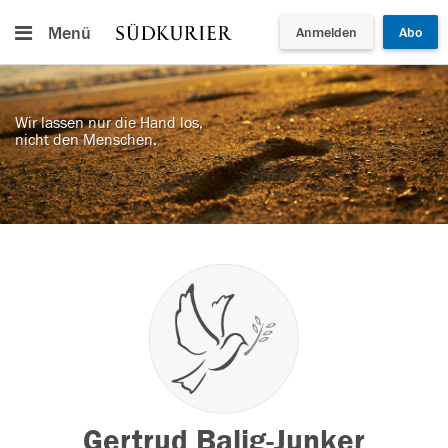
Menü
Anmelden
Abo
Wir lassen nur die Hand los,
nicht den Menschen.
Gertrud Balig-Junker