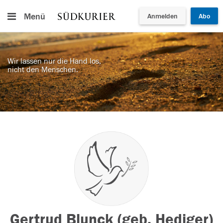
Menü
Anmelden
Abo
Wir lassen nur die Hand los,
nicht den Menschen.
Gertrud Blunck (geb. Hediger)