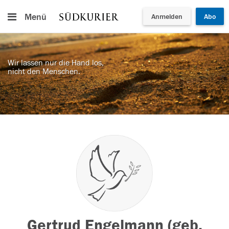
Menü
Anmelden
Abo
Wir lassen nur die Hand los,
nicht den Menschen.
Gertrud Engelmann (geb.