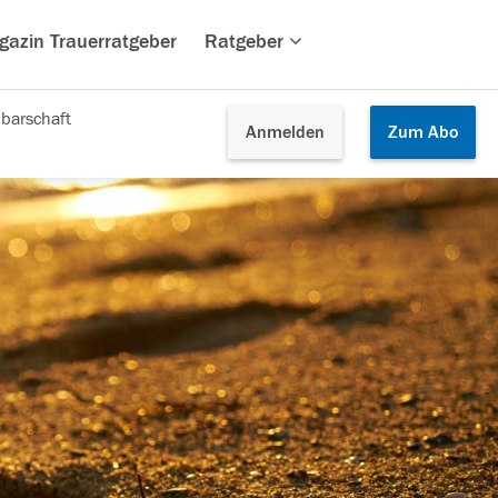
gazin Trauerratgeber
Ratgeber
barschaft
Anmelden
Zum
Abo