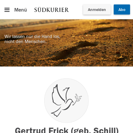
Menü
Anmelden
Abo
Wir lassen nur die Hand los,
nicht den Menschen.
Gertrud Frick (geb. Schill)