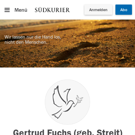
Menü
Anmelden
Abo
Wir lassen nur die Hand los,
nicht den Menschen.
Gertrud Fuchs (geb. Streit)