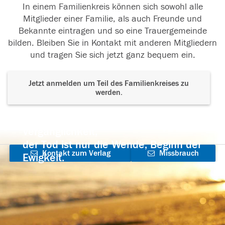
In einem Familienkreis können sich sowohl alle
Mitglieder einer Familie, als auch Freunde und
Bekannte eintragen und so eine Trauergemeinde
bilden. Bleiben Sie in Kontakt mit anderen Mitgliedern
und tragen Sie sich jetzt ganz bequem ein.
Jetzt anmelden um Teil des Familienkreises zu
werden.
Der Tod ist nicht das Ende, nicht die
Vergänglichkeit,
der Tod ist nur die Wende, Beginn der
Kontakt zum Verlag
Missbrauch
Ewigkeit.
aufnehmen
melden