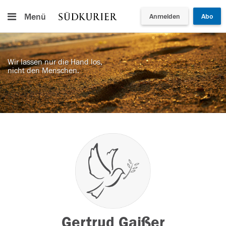
Menü
Anmelden
Abo
Wir lassen nur die Hand los,
nicht den Menschen.
Gertrud Gaißer