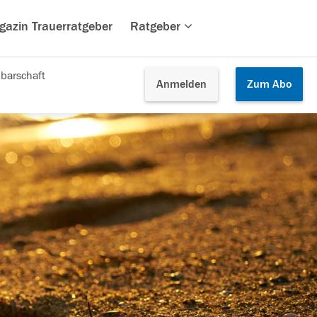
gazin Trauerratgeber
Ratgeber
barschaft
Anmelden
Zum
Abo