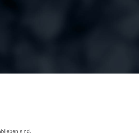
eblieben sind.