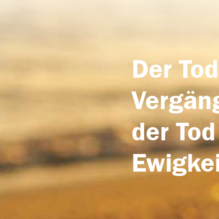
Der Tod
Vergäng
der Tod
Ewigkei