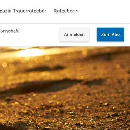
gazin Trauerratgeber
Ratgeber
barschaft
Anmelden
Zum
Abo