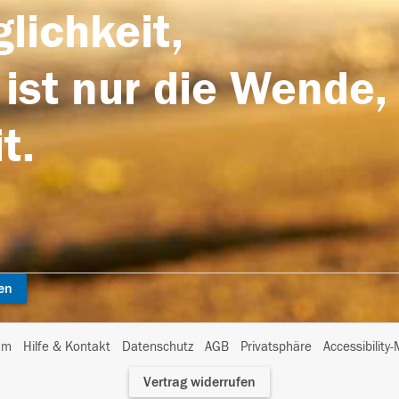
lichkeit,
 ist nur die Wende,
t.
en
I
um
Hilfe & Kontakt
Datenschutz
AGB
Privatsphäre
Accessibility
m
Vertrag widerrufen
A