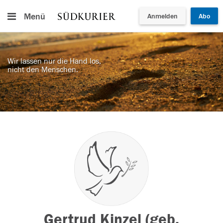
Menü
Anmelden
Abo
Wir lassen nur die Hand los,
nicht den Menschen.
Gertrud Kinzel (geb.