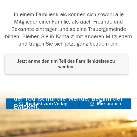
In einem Familienkreis können sich sowohl alle
Mitglieder einer Familie, als auch Freunde und
Bekannte eintragen und so eine Trauergemeinde
bilden. Bleiben Sie in Kontakt mit anderen Mitgliedern
und tragen Sie sich jetzt ganz bequem ein.
Jetzt anmelden um Teil des Familienkreises zu
werden.
Der Tod ist nicht das Ende, nicht die
Vergänglichkeit,
der Tod ist nur die Wende, Beginn der
Kontakt zum Verlag
Missbrauch
Ewigkeit.
aufnehmen
melden