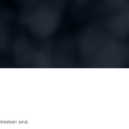
eblieben sind.