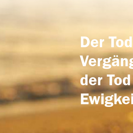
Der Tod
Vergäng
der Tod
Ewigkei