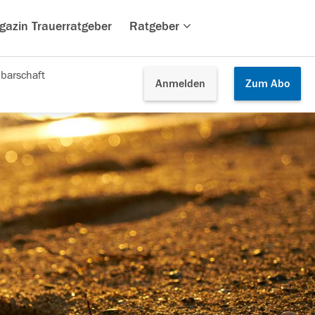
gazin Trauerratgeber
Ratgeber
barschaft
Anmelden
Zum
Abo