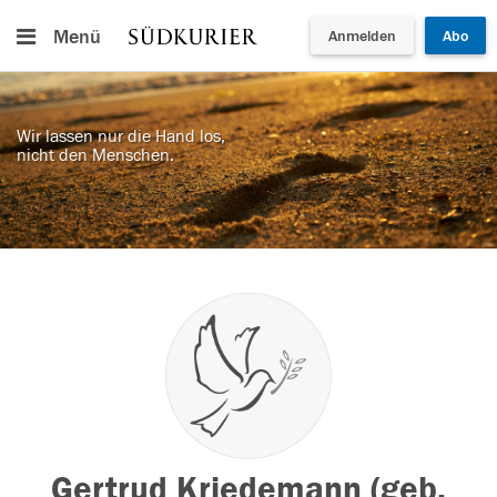
Menü
Anmelden
Abo
Wir lassen nur die Hand los,
nicht den Menschen.
Gertrud Kriedemann (geb.