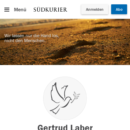
Menü
Anmelden
Abo
Wir lassen nur die Hand los,
nicht den Menschen.
Gertrud Laber