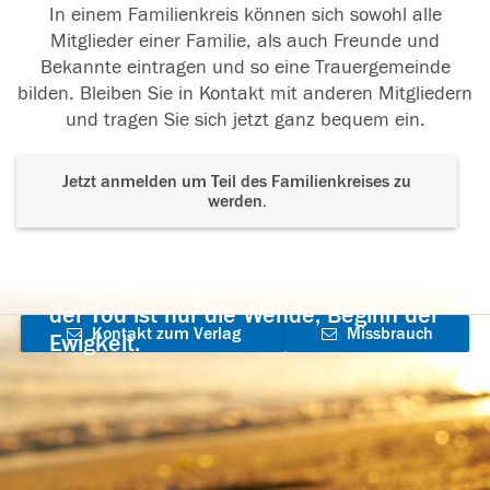
In einem Familienkreis können sich sowohl alle
Mitglieder einer Familie, als auch Freunde und
Bekannte eintragen und so eine Trauergemeinde
bilden. Bleiben Sie in Kontakt mit anderen Mitgliedern
und tragen Sie sich jetzt ganz bequem ein.
Jetzt anmelden um Teil des Familienkreises zu
werden.
Der Tod ist nicht das Ende, nicht die
Vergänglichkeit,
der Tod ist nur die Wende, Beginn der
Kontakt zum Verlag
Missbrauch
Ewigkeit.
aufnehmen
melden