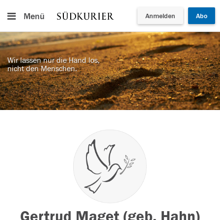
Menü
Anmelden
Abo
Wir lassen nur die Hand los,
nicht den Menschen.
Gertrud Maget (geb. Hahn)