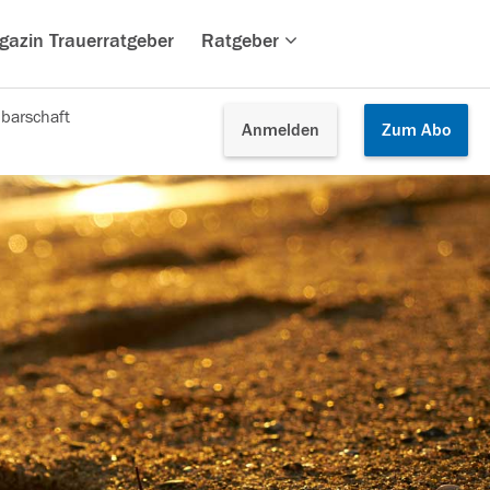
gazin Trauerratgeber
Ratgeber
barschaft
Anmelden
Zum
Abo