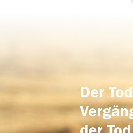
Der Tod
Vergäng
der Tod