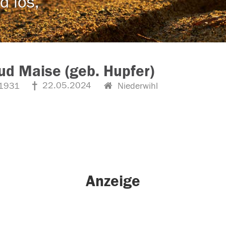
d los,
ud Maise (geb. Hupfer)
22.05.2024
1931
Niederwihl
Anzeige