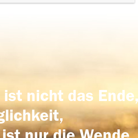
 ist nicht das Ende,
lichkeit,
 ist nur die Wende,