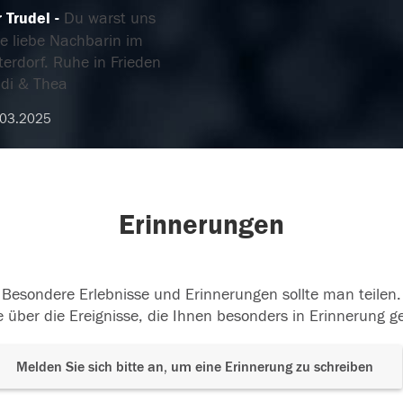
r Trudel
Du warst uns
ne liebe Nachbarin im
erdorf. Ruhe in Frieden
udi & Thea
.03.2025
Erinnerungen
Besondere Erlebnisse und Erinnerungen sollte man teilen.
 über die Ereignisse, die Ihnen besonders in Erinnerung g
Melden Sie sich bitte an, um eine Erinnerung zu schreiben