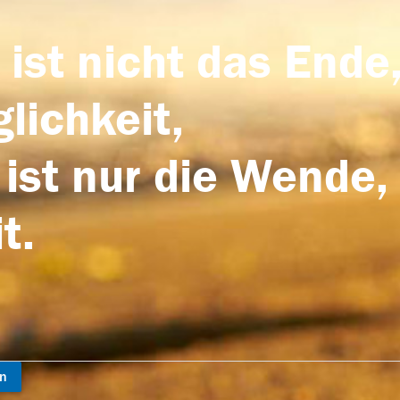
 ist nicht das Ende,
lichkeit,
 ist nur die Wende,
t.
en