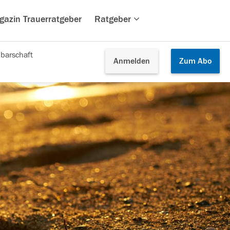
gazin Trauerratgeber
Ratgeber
barschaft
Anmelden
Zum
Abo