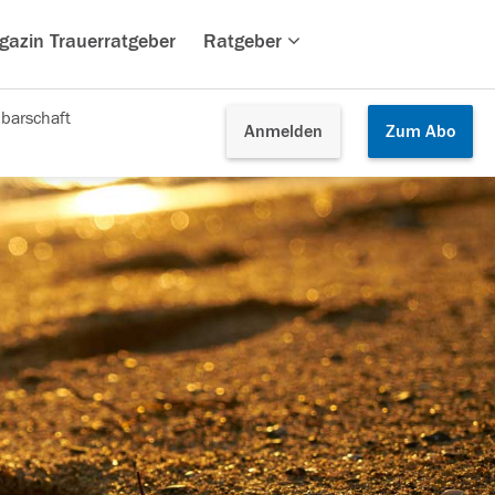
gazin Trauerratgeber
Ratgeber
barschaft
Anmelden
Zum
Abo