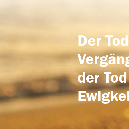
Der Tod
Vergäng
der Tod
Ewigkei