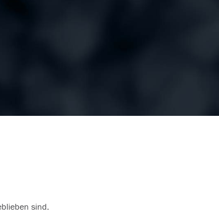
eblieben sind.