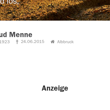
d los,
rud Menne
24.06.2015
1923
Albbruck
Anzeige