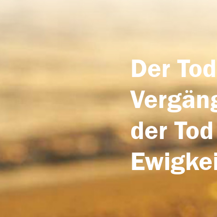
Der Tod
Vergäng
der Tod
Ewigkei