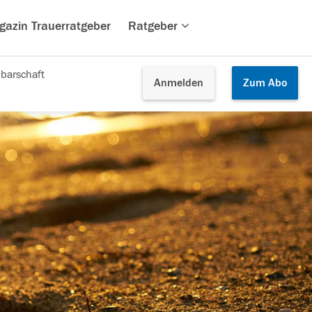
gazin Trauerratgeber
Ratgeber
barschaft
Anmelden
Zum
Abo