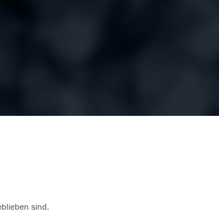
eblieben sind.