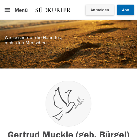
Menü
Anmelden
Abo
Wir lassen nur die Hand los,
nicht den Menschen.
Gertrud Muckle (geb. Bürgel)