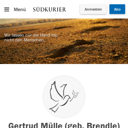
Menü
Anmelden
Abo
Wir lassen nur die Hand los,
nicht den Menschen.
Gertrud Mülle (geb. Brendle)