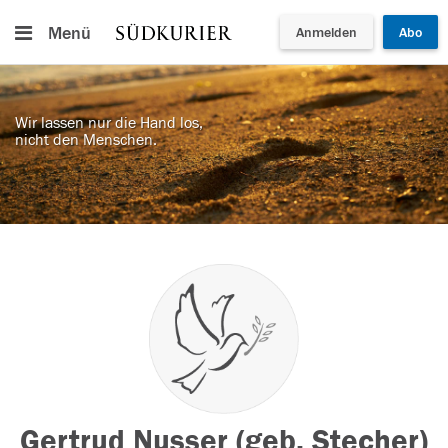
Menü
Anmelden
Abo
Wir lassen nur die Hand los,
nicht den Menschen.
Gertrud Nusser (geb. Stecher)