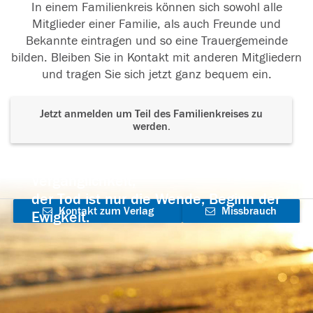
In einem Familienkreis können sich sowohl alle
Mitglieder einer Familie, als auch Freunde und
Bekannte eintragen und so eine Trauergemeinde
bilden. Bleiben Sie in Kontakt mit anderen Mitgliedern
und tragen Sie sich jetzt ganz bequem ein.
Jetzt anmelden um Teil des Familienkreises zu
werden.
Der Tod ist nicht das Ende, nicht die
Vergänglichkeit,
der Tod ist nur die Wende, Beginn der
Kontakt zum Verlag
Missbrauch
Ewigkeit.
aufnehmen
melden