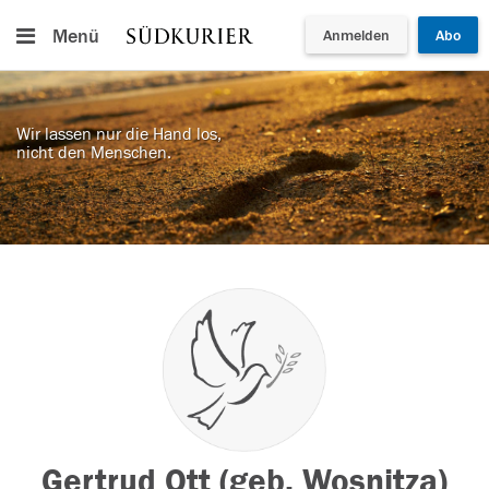
Menü
Anmelden
Abo
Wir lassen nur die Hand los,
nicht den Menschen.
Gertrud Ott (geb. Wosnitza)