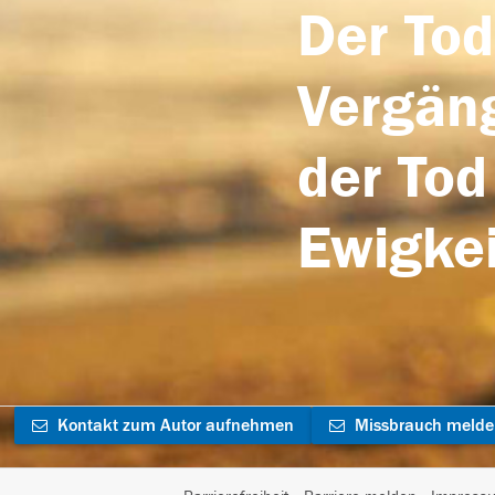
Der Tod
Vergäng
der Tod
Ewigkei
Kontakt zum Autor aufnehmen
Missbrauch meld