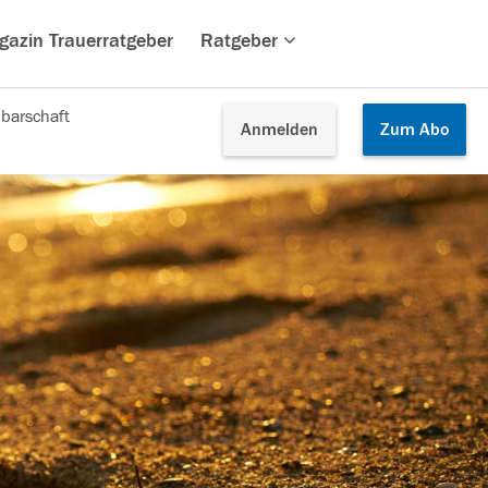
gazin Trauerratgeber
Ratgeber
barschaft
Anmelden
Zum
Abo