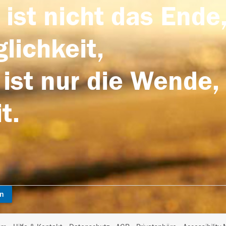
 ist nicht das Ende,
lichkeit,
 ist nur die Wende,
t.
en