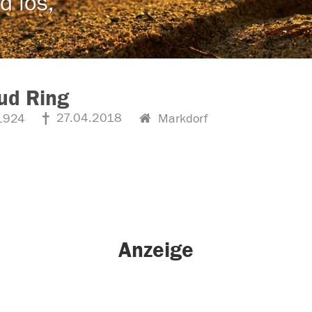
d los,
ud Ring
27.04.2018
1924
Markdorf
Anzeige