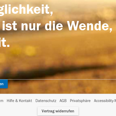
lichkeit,
 ist nur die Wende,
t.
en
I
um
Hilfe & Kontakt
Datenschutz
AGB
Privatsphäre
Accessibility
m
Vertrag widerrufen
A