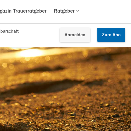
gazin Trauerratgeber
Ratgeber
barschaft
Anmelden
Zum
Abo