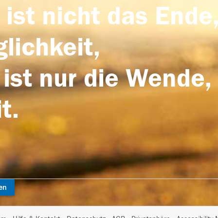
 ist nicht das Ende,
lichkeit,
 ist nur die Wende,
t.
en