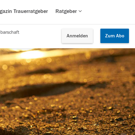
gazin Trauerratgeber
Ratgeber
barschaft
Anmelden
Zum
Abo