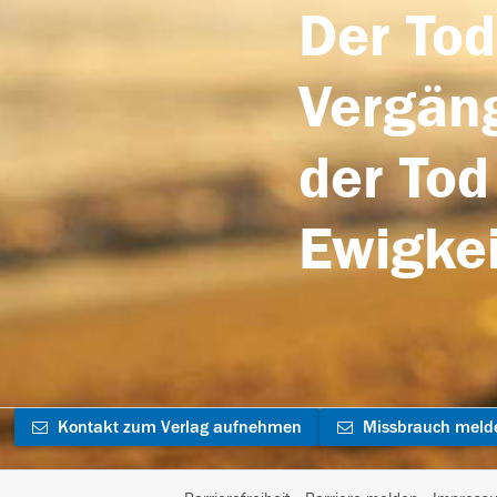
Der Tod
Vergäng
der Tod
Ewigkei
Kontakt zum Verlag aufnehmen
Missbrauch meld