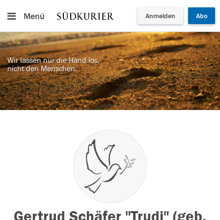
Menü
Anmelden
Abo
Wir lassen nur die Hand los,
nicht den Menschen.
Gertrud Schäfer "Trudi" (geb.