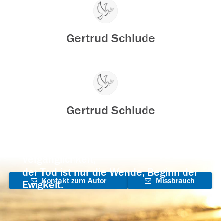
Gertrud Schlude
Gertrud Schlude
Der Tod ist nicht das Ende, nicht die
Vergänglichkeit,
der Tod ist nur die Wende, Beginn der
Kontakt zum Autor
Missbrauch
Ewigkeit.
aufnehmen
melden