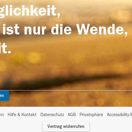
lichkeit,
 ist nur die Wende,
t.
en
I
um
Hilfe & Kontakt
Datenschutz
AGB
Privatsphäre
Accessibility
m
Vertrag widerrufen
A