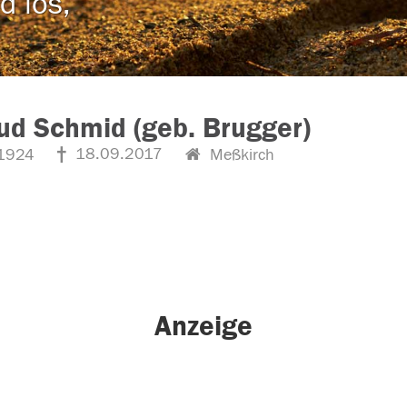
d los,
ud Schmid (geb. Brugger)
18.09.2017
1924
Meßkirch
Anzeige