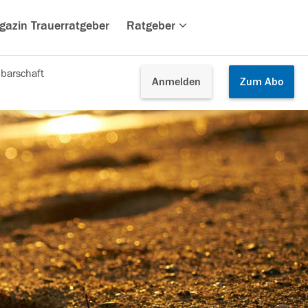
gazin Trauerratgeber
Ratgeber
barschaft
Anmelden
Zum
Abo