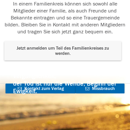
In einem Familienkreis können sich sowohl alle
Mitglieder einer Familie, als auch Freunde und
Bekannte eintragen und so eine Trauergemeinde
bilden. Bleiben Sie in Kontakt mit anderen Mitgliedern
und tragen Sie sich jetzt ganz bequem ein.
Jetzt anmelden um Teil des Familienkreises zu
werden.
Der Tod ist nicht das Ende, nicht die
Vergänglichkeit,
der Tod ist nur die Wende, Beginn der
Kontakt zum Verlag
Missbrauch
Ewigkeit.
aufnehmen
melden