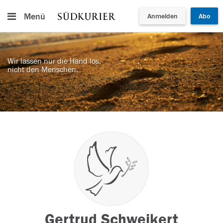
Menü
Anmelden
Abo
Wir lassen nur die Hand los,
nicht den Menschen.
Gertrud Schweikert