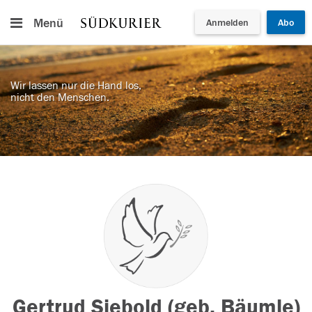
Menü
Anmelden
Abo
Wir lassen nur die Hand los,
nicht den Menschen.
Gertrud Siebold (geb. Bäumle)