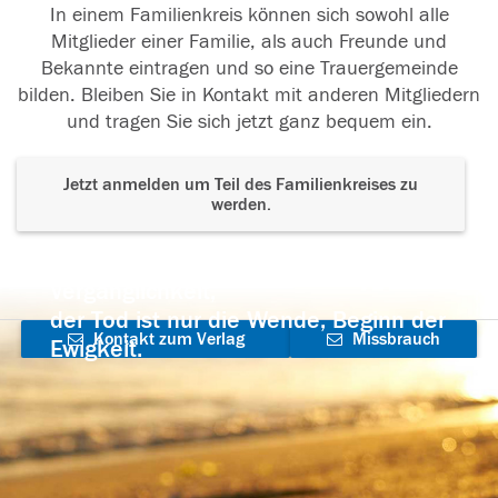
In einem Familienkreis können sich sowohl alle
Mitglieder einer Familie, als auch Freunde und
Bekannte eintragen und so eine Trauergemeinde
bilden. Bleiben Sie in Kontakt mit anderen Mitgliedern
und tragen Sie sich jetzt ganz bequem ein.
Jetzt anmelden um Teil des Familienkreises zu
werden.
Der Tod ist nicht das Ende, nicht die
Vergänglichkeit,
der Tod ist nur die Wende, Beginn der
Kontakt zum Verlag
Missbrauch
Ewigkeit.
aufnehmen
melden