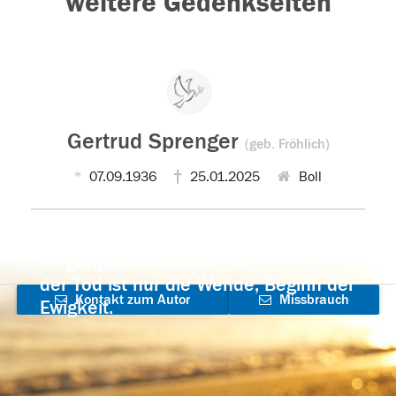
weitere Gedenkseiten
Gertrud Sprenger
(geb. Fröhlich)
07.09.1936
25.01.2025
Boll
Der Tod ist nicht das Ende, nicht die
Vergänglichkeit,
der Tod ist nur die Wende, Beginn der
Kontakt zum Autor
Missbrauch
Ewigkeit.
aufnehmen
melden