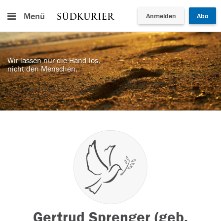
Menü
Anmelden
Abo
Wir lassen nur die Hand los,
nicht den Menschen.
Gertrud Sprenger (geb.