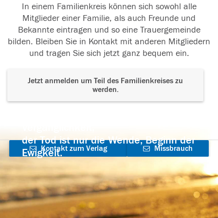
In einem Familienkreis können sich sowohl alle
Mitglieder einer Familie, als auch Freunde und
Bekannte eintragen und so eine Trauergemeinde
bilden. Bleiben Sie in Kontakt mit anderen Mitgliedern
und tragen Sie sich jetzt ganz bequem ein.
Jetzt anmelden um Teil des Familienkreises zu
werden.
Der Tod ist nicht das Ende, nicht die
Vergänglichkeit,
der Tod ist nur die Wende, Beginn der
Kontakt zum Verlag
Missbrauch
Ewigkeit.
aufnehmen
melden